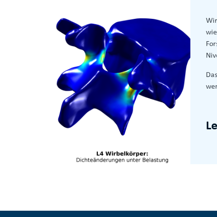
Wir
wie
For
Niv
Das
wer
L