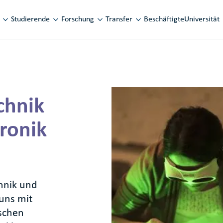
vigation
Studierende
Forschung
Transfer
Beschäftigte
Universität
chnik
ronik
hnik und
uns mit
schen