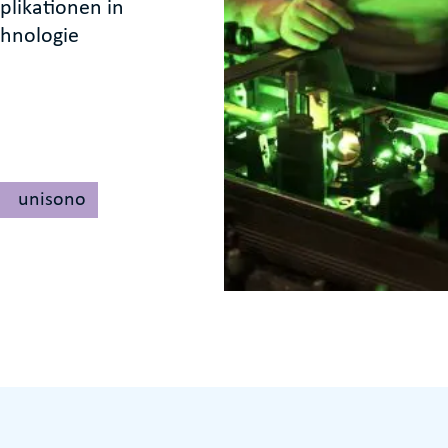
likationen in
chnologie
unisono