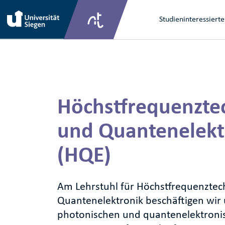
Direkt zum Inhalt
Main na
Studieninteressierte
Direkt zum Inhalt
Höchstfrequenzte
und Quantenelekt
(HQE)
Am Lehrstuhl für Höchstfrequenztec
Quantenelektronik beschäftigen wir 
photonischen und quantenelektroni