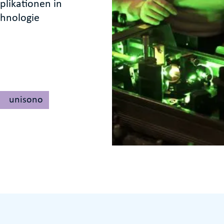
likationen in
chnologie
unisono