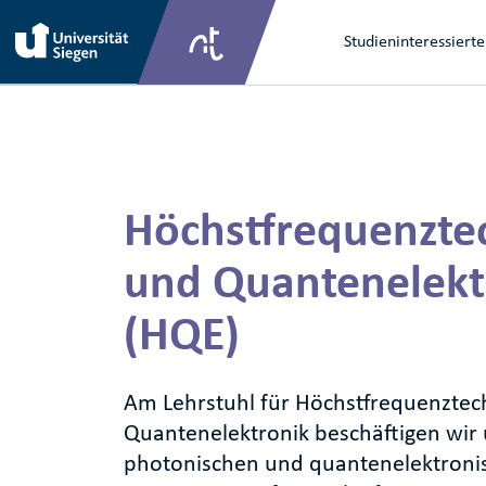
Direkt zum Inhalt
Main na
Studieninteressierte
Direkt zum Inhalt
Höchstfrequenzte
und Quantenelekt
(HQE)
Am Lehrstuhl für Höchstfrequenztec
Quantenelektronik beschäftigen wir 
photonischen und quantenelektroni