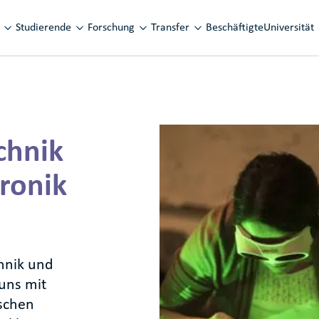
vigation
Studierende
Forschung
Transfer
Beschäftigte
Universität
chnik
ronik
hnik und
uns mit
schen