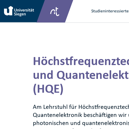
Direkt zum Inhalt
Main na
Studieninteressierte
Direkt zum Inhalt
Höchstfrequenzte
und Quantenelekt
(HQE)
Am Lehrstuhl für Höchstfrequenztec
Quantenelektronik beschäftigen wir 
photonischen und quantenelektroni