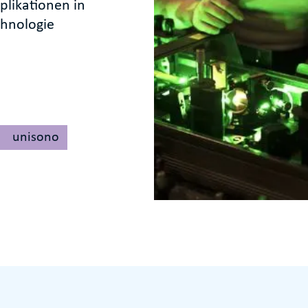
likationen in
chnologie
unisono