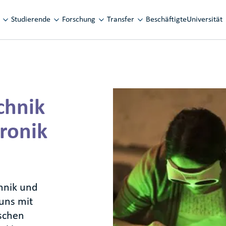
vigation
Studierende
Forschung
Transfer
Beschäftigte
Universität
chnik
ronik
hnik und
uns mit
schen