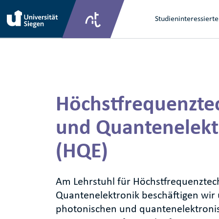
Direkt zum Inhalt
Main na
Studieninteressierte
Direkt zum Inhalt
Höchstfrequenzte
und Quantenelekt
(HQE)
Am Lehrstuhl für Höchstfrequenztec
Quantenelektronik beschäftigen wir 
photonischen und quantenelektroni