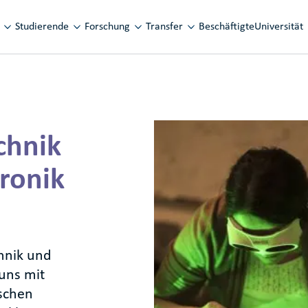
vigation
Studierende
Forschung
Transfer
Beschäftigte
Universität
chnik
ronik
hnik und
uns mit
schen